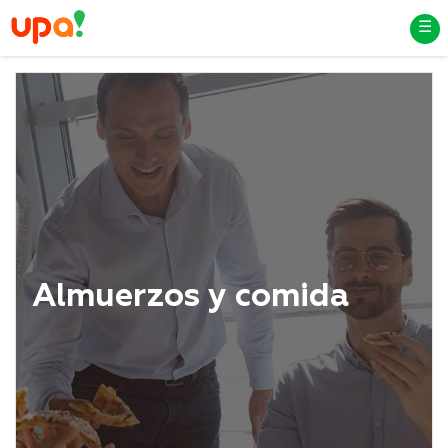
☰
Almuerzos y comida